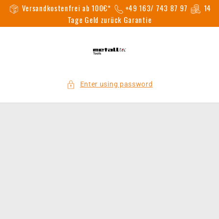
Versandkostenfrei ab 100€*
+49 163/ 743 87 97
14
Skip to
content
Tage Geld zurück Garantie
Enter using password